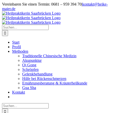
Zum
Vereinbaren Sie einen Termin: 0681 – 959 394 70
|
kontakt@heike-
Inhalt
maier.de
springen
Suche
nach:
Start
Profil
Methoden
Traditionelle Chinesische Medizin
Akupunktur
Qi Gong
Schröpfen
Gelenkbehandlung
Hilfe bei Rückenschmerzen
Ernährungsberatung & Kräuterheilkunde
Gua Sha
Kontakt
Suche
nach: