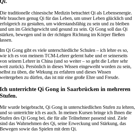
Qi
.
Die traditionelle chinesische Medizin betrachtet Qi als Lebensenergie.
Wir brauchen genug Qi für das Leben, um unser Leben glücklich und
erfolgreich zu gestalten, um widerstandsfähig zu sein und zu bleiben
und um im Gleichgewicht und gesund zu sein. Qi Gong soll das Qi
stärken, bewegen und in der richtigen Richtung im Körper fließen
lassen.
Im Qi Gong gibt es viele unterschiedliche Schulen – ich lehre es so,
wie ich es von meinem TCM-Lehrer gelernt habe und er seinerseits
von seinem Lehrer in China (und so weiter – so geht die Lehre sehr
weit zurück). Persönlich in dieses Wissen eingeweiht worden zu sein,
selbst zu üben, die Wirkung zu erfahren und dieses Wissen
weitergeben zu dürfen, das ist mir eine große Ehre und Freude.
Ich unterrichte Qi Gong in Saarbrücken in mehreren
Stufen.
Mir wurde beigebracht, Qi Gong in unterschiedlichen Stufen zu lehren
und so unterrichte ich es auch. In meinen Kursen bringe ich Ihnen die
Stufen des Qi Gong bei, die für alle Teilnehmer passend sind. Ziele
sind das Wahrnehmen des Qi, seine Erweckung und Stärkung, das
Bewegen sowie das Spielen mit dem Qi.