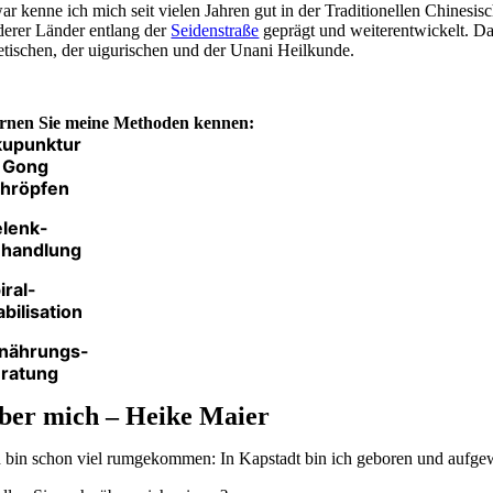
ar kenne ich mich seit vielen Jahren gut in der Traditionellen Chinesi
derer Länder entlang der
Seidenstraße
geprägt und weiterentwickelt. Da
betischen, der uigurischen und der Unani Heilkunde.
rnen Sie meine Methoden kennen:
kupunktur
 Gong
hröpfen
lenk-
ehandlung
iral-
abilisation
nährungs-
ratung
ber mich – Heike Maier
h bin schon viel rumgekommen: In Kapstadt bin ich geboren und aufgew