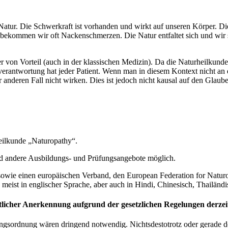
r Natur. Die Schwerkraft ist vorhanden und wirkt auf unseren Körper. 
 bekommen wir oft Nackenschmerzen. Die Natur entfaltet sich und wir s
 von Vorteil (auch in der klassischen Medizin). Da die Naturheilkunde
rantwortung hat jeder Patient. Wenn man in diesem Kontext nicht an
r anderen Fall nicht wirken. Dies ist jedoch nicht kausal auf den Gla
eilkunde „Naturopathy“.
nd andere Ausbildungs- und Prüfungsangebote möglich.
owie einen europäischen Verband, den European Federation for Naturop
 meist in englischer Sprache, aber auch in Hindi, Chinesisch, Thailändi
tlicher Anerkennung aufgrund der gesetzlichen Regelungen derzei
gsordnung wären dringend notwendig. Nichtsdestotrotz oder gerade desh