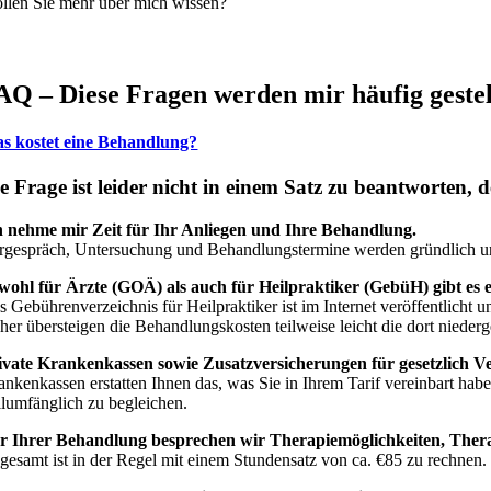
llen Sie mehr über mich wissen?
AQ – Diese Fragen werden mir häufig gestel
s kostet eine Behandlung?
e Frage ist leider nicht in einem Satz zu beantworten,
h nehme mir Zeit für Ihr Anliegen und Ihre Behandlung.
rgespräch, Untersuchung und Behandlungstermine werden gründlich und
wohl für Ärzte (GOÄ) als auch für Heilpraktiker (GebüH) gibt es 
s Gebührenverzeichnis für Heilpraktiker ist im Internet veröffentlicht
her übersteigen die Behandlungskosten teilweise leicht die dort niede
ivate Krankenkassen sowie Zusatzversicherungen für gesetzlich Ver
ankenkassen erstatten Ihnen das, was Sie in Ihrem Tarif vereinbart hab
llumfänglich zu begleichen.
r Ihrer Behandlung besprechen wir Therapiemöglichkeiten, Ther
sgesamt ist in der Regel mit einem Stundensatz von ca. €85 zu rechnen.