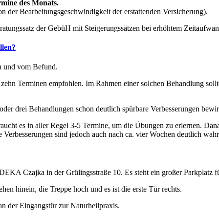
rmine des Monats.
n der Bearbeitungsgeschwindigkeit der erstattenden Versicherung).
atungssatz der GebüH mit Steigerungssätzen bei erhöhtem Zeitaufwan
llen?
en und vom Befund.
t zehn Terminen empfohlen. Im Rahmen einer solchen Behandlung sollt
oder drei Behandlungen schon deutlich spürbare Verbesserungen bewi
raucht es in aller Regel 3-5 Termine, um die Übungen zu erlernen. Da
te Verbesserungen sind jedoch auch nach ca. vier Wochen deutlich wah
DEKA Czajka in der Grülingsstraße 10. Es steht ein großer Parkplatz fü
n hinein, die Treppe hoch und es ist die erste Tür rechts.
n der Eingangstür zur Naturheilpraxis.