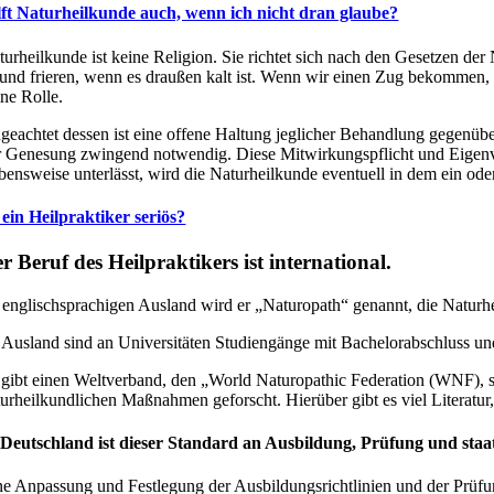
lft Naturheilkunde auch, wenn ich nicht dran glaube?
turheilkunde ist keine Religion. Sie richtet sich nach den Gesetzen de
t und frieren, wenn es draußen kalt ist. Wenn wir einen Zug bekommen,
ine Rolle.
geachtet dessen ist eine offene Haltung jeglicher Behandlung gegenüber
r Genesung zwingend notwendig. Diese Mitwirkungspflicht und Eigenve
bensweise unterlässt, wird die Naturheilkunde eventuell in dem ein ode
t ein Heilpraktiker seriös?
r Beruf des Heilpraktikers ist international.
 englischsprachigen Ausland wird er „Naturopath“ genannt, die Naturh
 Ausland sind an Universitäten Studiengänge mit Bachelorabschluss u
 gibt einen Weltverband, den „World Naturopathic Federation (WNF), s
turheilkundlichen Maßnahmen geforscht. Hierüber gibt es viel Literatur,
 Deutschland ist dieser Standard an Ausbildung, Prüfung und staa
ne Anpassung und Festlegung der Ausbildungsrichtlinien und der Prüfun