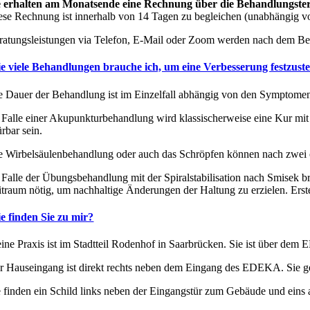
e erhalten am Monatsende eine Rechnung über die Behandlungste
ese Rechnung ist innerhalb von 14 Tagen zu begleichen (unabhängig vo
ratungsleistungen via Telefon, E-Mail oder Zoom werden nach dem Ber
e viele Behandlungen brauche ich, um eine Verbesserung festzuste
e Dauer der Behandlung ist im Einzelfall abhängig von den Symptom
 Falle einer Akupunkturbehandlung wird klassischerweise eine Kur mi
rbar sein.
e Wirbelsäulenbehandlung oder auch das Schröpfen können nach zwei 
 Falle der Übungsbehandlung mit der Spiralstabilisation nach Smisek b
itraum nötig, um nachhaltige Änderungen der Haltung zu erzielen. Ers
e finden Sie zu mir?
ine Praxis ist im Stadtteil Rodenhof in Saarbrücken. Sie ist über dem E
r Hauseingang ist direkt rechts neben dem Eingang des EDEKA. Sie gehe
e finden ein Schild links neben der Eingangstür zum Gebäude und eins a