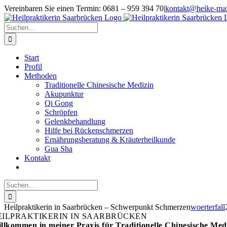
Zum
Vereinbaren Sie einen Termin: 0681 – 959 394 70
|
kontakt@heike-mai
Inhalt
springen
Suche
nach:
Start
Profil
Methoden
Traditionelle Chinesische Medizin
Akupunktur
Qi Gong
Schröpfen
Gelenkbehandlung
Hilfe bei Rückenschmerzen
Ernährungsberatung & Kräuterheilkunde
Gua Sha
Kontakt
Suche
nach:
Heilpraktikerin in Saarbrücken – Schwerpunkt Schmerzen
woerterfall
EILPRAKTIKERIN IN SAARBRÜCKEN
llkommen in meiner Praxis für Traditionelle Chinesische Med