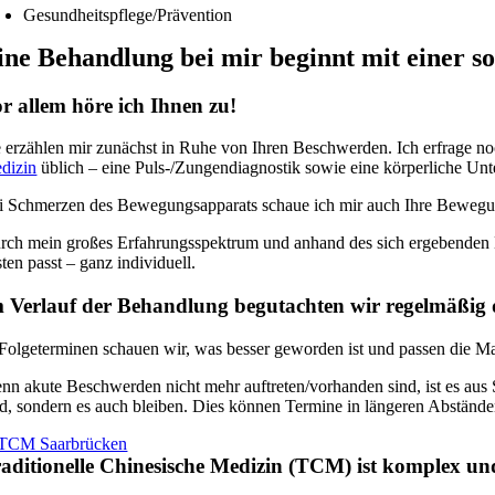
Gesundheitspflege/Prävention
ine Behandlung bei mir beginnt mit einer s
r allem höre ich Ihnen zu!
e erzählen mir zunächst in Ruhe von Ihren Beschwerden. Ich erfrage noc
dizin
üblich – eine Puls-/Zungendiagnostik sowie eine körperliche Un
i Schmerzen des Bewegungsapparats schaue ich mir auch Ihre Bewegun
rch mein großes Erfahrungsspektrum und anhand des sich ergebenden B
ten passt – ganz individuell.
 Verlauf der Behandlung begutachten wir regelmäßig di
 Folgeterminen schauen wir, was besser geworden ist und passen die M
nn akute Beschwerden nicht mehr auftreten/vorhanden sind, ist es aus S
nd, sondern es auch bleiben. Dies können Termine in längeren Abstände
aditionelle Chinesische Medizin (TCM) ist komplex und