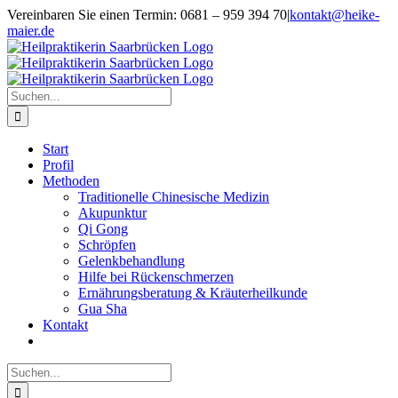
Zum
Vereinbaren Sie einen Termin: 0681 – 959 394 70
|
kontakt@heike-
Inhalt
maier.de
springen
Suche
nach:
Start
Profil
Methoden
Traditionelle Chinesische Medizin
Akupunktur
Qi Gong
Schröpfen
Gelenkbehandlung
Hilfe bei Rückenschmerzen
Ernährungsberatung & Kräuterheilkunde
Gua Sha
Kontakt
Suche
nach: