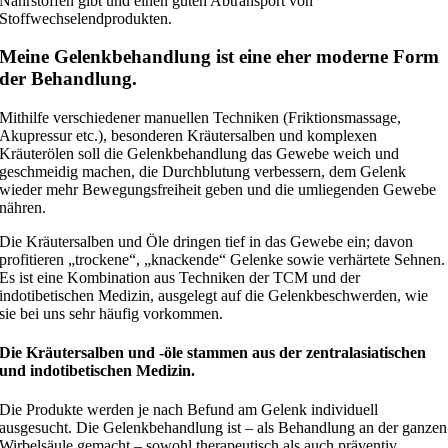
Nährstoffen gibt und einen guten Abtransport von
Stoffwechselendprodukten.
Meine Gelenkbehandlung ist eine eher moderne Form
der Behandlung.
Mithilfe verschiedener manuellen Techniken (Friktionsmassage,
Akupressur etc.), besonderen Kräutersalben und komplexen
Kräuterölen soll die Gelenkbehandlung das Gewebe weich und
geschmeidig machen, die Durchblutung verbessern, dem Gelenk
wieder mehr Bewegungsfreiheit geben und die umliegenden Gewebe
nähren.
Die Kräutersalben und Öle dringen tief in das Gewebe ein; davon
profitieren „trockene“, „knackende“ Gelenke sowie verhärtete Sehnen.
Es ist eine Kombination aus Techniken der TCM und der
indotibetischen Medizin, ausgelegt auf die Gelenkbeschwerden, wie
sie bei uns sehr häufig vorkommen.
Die Kräutersalben und -öle stammen aus der zentralasiatischen
und indotibetischen Medizin.
Die Produkte werden je nach Befund am Gelenk individuell
ausgesucht. Die Gelenkbehandlung ist – als Behandlung an der ganzen
Wirbelsäule gemacht – sowohl therapeutisch als auch präventiv