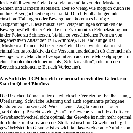
Im Idealfall werden Gelenke so viel wie nötig von den Muskeln,
Sehnen und Bändern stabilisiert, aber so wenig wie möglich durch sie
in ihrer Beweglichkeit eingeschränkt. Durch Fehlhaltungen oder
einseitige Haltungen oder Bewegungen kommt es häufig zu
Verspannungen. Diese muskulären Verspannungen schränken die
Bewegungsfreiheit der Gelenke ein. Es kommt zu Fehlbelastung und
in der Folge zu Schmerzen, bis hin zu verschiedenen Formen von
degenerativen Zuständen (z.B. Arthrose). Der landläufige Rat
„Muskeln aufbauen“ ist bei vielen Gelenkbeschwerden dann erst
einmal kontraproduktiv, da die Verspannung dadurch oft eher mehr als
weniger wird. Manchmal verspannt sich auch eine Muskelgruppe um
einen Problembereich herum, als „Schutzreaktion“, oder um den
Bereich zu schonen (z.B. nach Verletzung).
Aus Sicht der TCM besteht in einem schmerzhaften Gelenk ein
Stau im Qi und Blutfluss.
Die Ursachen können unterschiedlich sein: Verletzung, Fehlbelastung,
Überlastung, Schwäche, Alterung und auch sogenannte pathogene
Faktoren von außen (z.B. Wind – „einen Zug bekommen“ oder
„verkühlen“). Besteht so ein „Stau“ im Gewebe ist auch lokal oft der
Gewebsstoffwechsel nicht optimal, das Gewebe ist nicht mehr optimal
durchblutet und so ist auch der Stoffaustausch im Gewebe nicht gut
gewährleistet. Im Gewebe ist es wichtig, dass es eine gute Zufuhr von