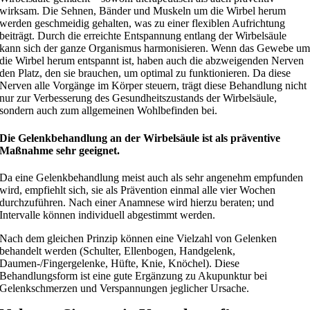
wirksam. Die Sehnen, Bänder und Muskeln um die Wirbel herum
werden geschmeidig gehalten, was zu einer flexiblen Aufrichtung
beiträgt. Durch die erreichte Entspannung entlang der Wirbelsäule
kann sich der ganze Organismus harmonisieren. Wenn das Gewebe u
die Wirbel herum entspannt ist, haben auch die abzweigenden Nerven
den Platz, den sie brauchen, um optimal zu funktionieren. Da diese
Nerven alle Vorgänge im Körper steuern, trägt diese Behandlung nicht
nur zur Verbesserung des Gesundheitszustands der Wirbelsäule,
sondern auch zum allgemeinen Wohlbefinden bei.
Die Gelenkbehandlung an der Wirbelsäule ist als präventive
Maßnahme sehr geeignet.
Da eine Gelenkbehandlung meist auch als sehr angenehm empfunden
wird, empfiehlt sich, sie als Prävention einmal alle vier Wochen
durchzuführen. Nach einer Anamnese wird hierzu beraten; und
Intervalle können individuell abgestimmt werden.
Nach dem gleichen Prinzip können eine Vielzahl von Gelenken
behandelt werden (Schulter, Ellenbogen, Handgelenk,
Daumen-/Fingergelenke, Hüfte, Knie, Knöchel). Diese
Behandlungsform ist eine gute Ergänzung zu Akupunktur bei
Gelenkschmerzen und Verspannungen jeglicher Ursache.