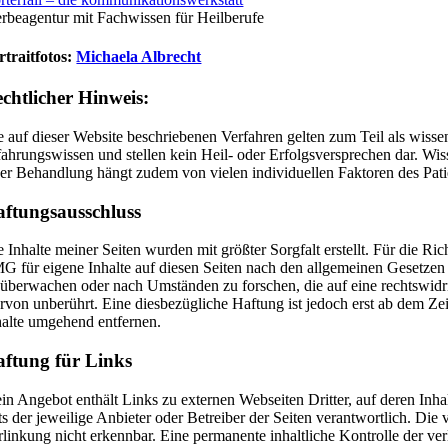
rbeagentur mit Fachwissen für Heilberufe
rtraitfotos:
Michaela Albrecht
chtlicher Hinweis:
e auf dieser Website beschriebenen Verfahren gelten zum Teil als wisse
fahrungswissen und stellen kein Heil- oder Erfolgsversprechen dar. Wi
ner Behandlung hängt zudem von vielen individuellen Faktoren des Pati
ftungsausschluss
e Inhalte meiner Seiten wurden mit größter Sorgfalt erstellt. Für die R
G für eigene Inhalte auf diesen Seiten nach den allgemeinen Gesetzen v
 überwachen oder nach Umständen zu forschen, die auf eine rechtswidr
ervon unberührt. Eine diesbezügliche Haftung ist jedoch erst ab dem 
halte umgehend entfernen.
ftung für Links
in Angebot enthält Links zu externen Webseiten Dritter, auf deren Inhal
ets der jeweilige Anbieter oder Betreiber der Seiten verantwortlich. D
rlinkung nicht erkennbar. Eine permanente inhaltliche Kontrolle der v