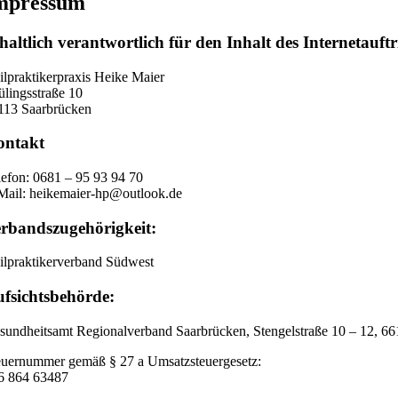
mpressum
haltlich verantwortlich für den Inhalt des Internetau
ilpraktikerpraxis Heike Maier
ülingsstraße 10
113 Saarbrücken
ontakt
lefon: 0681 – 95 93 94 70
Mail: heikemaier-hp@outlook.de
rbandszugehörigkeit:
ilpraktikerverband Südwest
fsichtsbehörde:
sundheitsamt Regionalverband Saarbrücken, Stengelstraße 10 – 12, 6
euernummer gemäß § 27 a Umsatzsteuergesetz:
6 864 63487