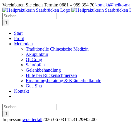
Zum
Vereinbaren Sie einen Termin: 0681 – 959 394 70
|
kontakt@heike-mai
Inhalt
springen
Suche
nach:
Start
Profil
Methoden
Traditionelle Chinesische Medizin
Akupunktur
Qi Gong
Schröpfen
Gelenkbehandlung
Hilfe bei Rückenschmerzen
Ernährungsberatung & Kräuterheilkunde
Gua Sha
Kontakt
Suche
nach:
Impressum
woerterfall
2026-06-03T15:31:29+02:00