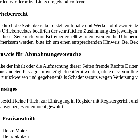
rden wir derartige Links umgehend entfernen.
heberrecht
e durch die Seitenbetreiber erstellten Inhalte und Werke auf diesen Se
s Urheberrechtes bedürfen der schriftlichen Zustimmung des jeweiligen 
f dieser Seite nicht vom Betreiber erstellt wurden, werden die Urheberr
fmerksam werden, bitte ich um einen entsprechenden Hinweis. Bei Bek
inweis für Abmahnungsversuche
llte der Inhalt oder die Aufmachung dieser Seiten fremde Rechte Dritte
anstandeten Passagen unverzüglich entfernt werden, ohne dass von Ihre
h zurückweisen und gegebenenfalls Schadensersatz wegen Verletzung vo
nstiges
 besteht keine Pflicht zur Eintragung in Register mit Registergericht u
nausgehen, werden nicht gewährt.
Praxisanschrift:
Heike Maier
Heilpraktikerin