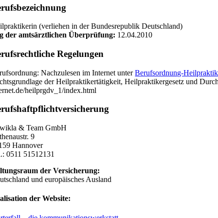
rufsbezeichnung
ilpraktikerin (verliehen in der Bundesrepublik Deutschland)
g der amtsärztlichen Überprüfung:
12.04.2010
rufsrechtliche Regelungen
rufsordnung: Nachzulesen im Internet unter
Berufsordnung-Heilpraktik
chtsgrundlage der Heilpraktikertätigkeit, Heilpraktikergesetz und Dur
ternet.de/heilprgdv_1/index.html
rufs­haftpflicht­versicherung
wikla & Team GmbH
thenaustr. 9
159 Hannover
l.: 0511 51512131
ltungsraum der Versicherung:
utschland und europäisches Ausland
alisation der Website:
rterfall – die kommunikationswerkstatt